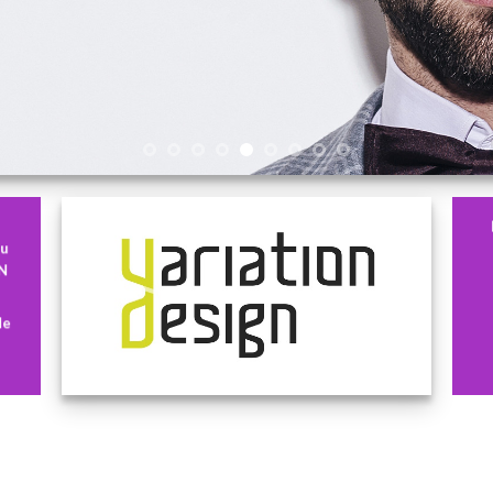
du
ON
de