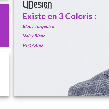
Existe en 3 Coloris :
Bleu / Turquoise
Noir / Blanc
Vert / Anis
S
THIS IS A SIMPLE
G
BANNER
,
,
Lorem ipsum dolor sit amet, consectetuer
adipiscing elit, sed diam nonummy nibh euismod
t
tincidunt ut laoreet dolore magna aliquam erat
volutpat.