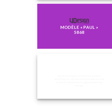
MODÈLE « PAUL »
5868
CHANGE THI
TO ANYTHIN
Lorem ipsum dolor sit amet
consectetuer adipiscing elit
sed diam nonummy nibh
euismod tincidunt ut laoree
dolore magna aliquam erat
volutpat.