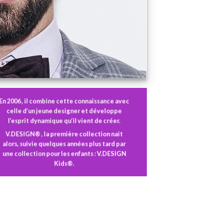
En 2006 , il combine cette connaissance avec
celle d’un jeune designer et développe
l’esprit dynamique qu’il vient de créer.
V.DESIGN® , la première collection nait
alors, suivie quelques années plus tard par
une collection pour les enfants : V.DESIGN
Kids®.